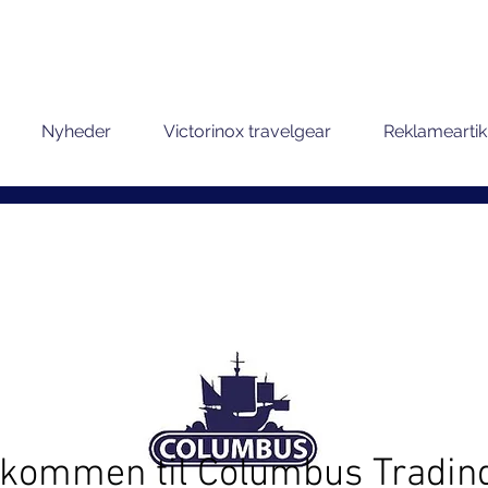
Nyheder
Victorinox travelgear
Reklameartik
lkommen til Columbus Tradin