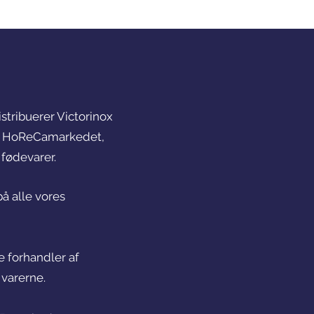
istribuerer Victorinox
til HoReCamarkedet,
f fødevarer.
å alle vores
e forhandler af
 varerne.