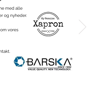
rne med alle
er og nyheder.
n om
vores
ntakt.