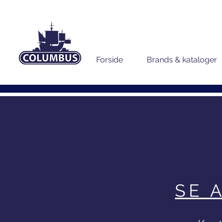
Forside
Brands & kataloger
SE 